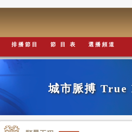
排播節目
節 目 表
選播頻道
城市脈搏 True 